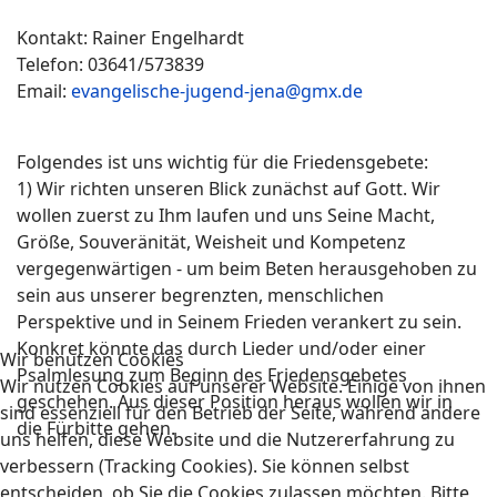
Kontakt: Rainer Engelhardt
Telefon: 03641/573839
Email:
evangelische-jugend-jena@gmx.de
Folgendes ist uns wichtig für die Friedensgebete:
1) Wir richten unseren Blick zunächst auf Gott. Wir
wollen zuerst zu Ihm laufen und uns Seine Macht,
Größe, Souveränität, Weisheit und Kompetenz
vergegenwärtigen - um beim Beten herausgehoben zu
sein aus unserer begrenzten, menschlichen
Perspektive und in Seinem Frieden verankert zu sein.
Konkret könnte das durch Lieder und/oder einer
Wir benutzen Cookies
Psalmlesung zum Beginn des Friedensgebetes
Wir nutzen Cookies auf unserer Website. Einige von ihnen
geschehen. Aus dieser Position heraus wollen wir in
sind essenziell für den Betrieb der Seite, während andere
die Fürbitte gehen.
uns helfen, diese Website und die Nutzererfahrung zu
verbessern (Tracking Cookies). Sie können selbst
entscheiden, ob Sie die Cookies zulassen möchten. Bitte