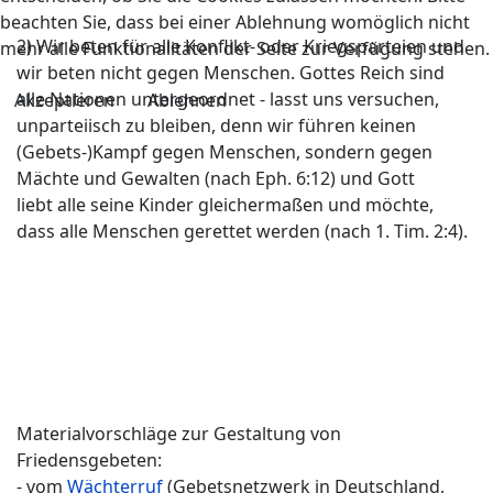
beachten Sie, dass bei einer Ablehnung womöglich nicht
2) Wir beten für alle Konflikt- oder Kriegsparteien und
mehr alle Funktionalitäten der Seite zur Verfügung stehen.
wir beten nicht gegen Menschen. Gottes Reich sind
alle Nationen untergeordnet - lasst uns versuchen,
Akzeptieren
Ablehnen
unparteiisch zu bleiben, denn wir führen keinen
(Gebets-)Kampf gegen Menschen, sondern gegen
Mächte und Gewalten (nach Eph. 6:12) und Gott
liebt alle seine Kinder gleichermaßen und möchte,
dass alle Menschen gerettet werden (nach 1. Tim. 2:4).
Materialvorschläge zur Gestaltung von
Friedensgebeten:
- vom
Wächterruf
(Gebetsnetzwerk in Deutschland,