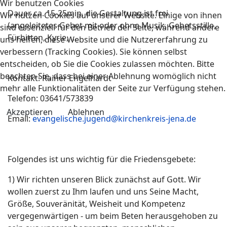
Wir benutzen Cookies
Dauer ca. 15-25min, die Gestaltung ist frei
Wir nutzen Cookies auf unserer Website. Einige von ihnen
(angeleitetes Gebet mit oder ohne Musik, Gebetsstille,
sind essenziell für den Betrieb der Seite, während andere
Fürbitten, Kyrie, …
uns helfen, diese Website und die Nutzererfahrung zu
verbessern (Tracking Cookies). Sie können selbst
entscheiden, ob Sie die Cookies zulassen möchten. Bitte
beachten Sie, dass bei einer Ablehnung womöglich nicht
Kontakt: Rainer Engelhardt
mehr alle Funktionalitäten der Seite zur Verfügung stehen.
Telefon: 03641/573839
Akzeptieren
Ablehnen
Email:
evangelische.jugend@kirchenkreis-jena.de
Folgendes ist uns wichtig für die Friedensgebete:
1) Wir richten unseren Blick zunächst auf Gott. Wir
wollen zuerst zu Ihm laufen und uns Seine Macht,
Größe, Souveränität, Weisheit und Kompetenz
vergegenwärtigen - um beim Beten herausgehoben zu