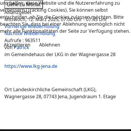
uns helfen, diese Website und die Nutzererfahrung zu
Gehe zu Monat
verbessern (Tracking Cookies). Sie können selbst
Allianzgebet
entscheiden, ob Sie die Cookies zulassen möchten. Bitte
Mittwoch, 12. März 2025, 07:00 Uhr - 07:45 Uhr
beachten Sie, dass bei einer Ablehnung womöglich nicht
Vorherige Wiederholung
mehr alle Funktionalitäten der Seite zur Verfügung stehen.
Nächste Wiederholung
Aufrufe
: 963511
Akzeptieren
Ablehnen
von
Patrick
im Gemeindehaus der LKG in der Wagnergasse 28
https://www.lkg-jena.de
Ort
Landeskirchliche Gemeinschaft (LKG),
Wagnergasse 28, 07743 Jena, Jugendraum 1. Etage