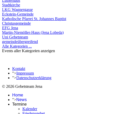
Lutherhaus
Stadtkirche
LKG Wagnergasse
Eckstein-Gemeinde
Katholische Pfarrei St. Johannes Baptist
Christusgemeinde
EFG Jena
Martin-Niemöller-Haus (Jena Lobeda)
Uni Gebetsteam
gemeindeübergreifend
Alle Kategorien ...
Events aller Kategorien anzeigen
Kontakt
">
Impressum
">
Datenschutzerklärung
© 2026 Gebetsteam Jena
Home
">
News
Termine
Kalender
Friedensgebet