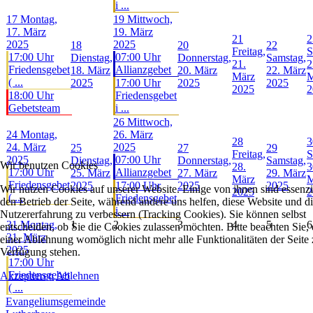
i ...
17
Montag,
19
Mittwoch,
17. März
19. März
21
2
2025
2025
18
20
22
Freitag,
S
17:00 Uhr
07:00 Uhr
Dienstag,
Donnerstag,
Samstag,
21.
2
Friedensgebet
Allianzgebet
18. März
20. März
22. März
März
M
( ...
2025
17:00 Uhr
2025
2025
2025
2
18:00 Uhr
Friedensgebet
Gebetsteam
i ...
26
Mittwoch,
24
Montag,
26. März
28
3
24. März
2025
25
27
29
Freitag,
S
2025
07:00 Uhr
Dienstag,
Donnerstag,
Samstag,
Wir benutzen Cookies
28.
3
17:00 Uhr
Allianzgebet
25. März
27. März
29. März
März
M
Friedensgebet
2025
17:00 Uhr
2025
2025
Wir nutzen Cookies auf unserer Website. Einige von ihnen sind essenzie
2025
2
( ...
Friedensgebet
den Betrieb der Seite, während andere uns helfen, diese Website und d
i ...
Nutzererfahrung zu verbessern (Tracking Cookies). Sie können selbst
31
Montag,
1
2
3
4
5
6
entscheiden, ob Sie die Cookies zulassen möchten. Bitte beachten Sie, 
31. März
einer Ablehnung womöglich nicht mehr alle Funktionalitäten der Seite 
2025
Verfügung stehen.
17:00 Uhr
Friedensgebet
Akzeptieren
Ablehnen
( ...
Evangeliumsgemeinde