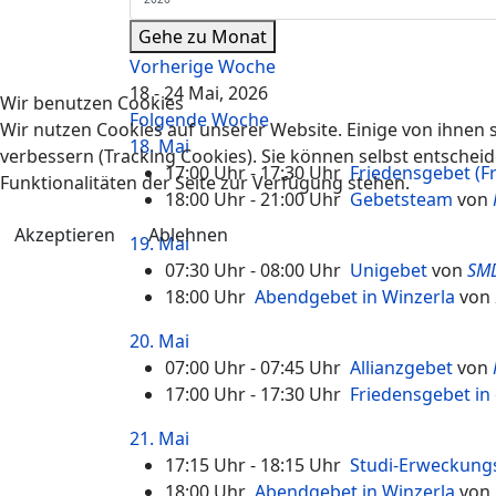
Gehe zu Monat
Vorherige Woche
18 - 24 Mai, 2026
Wir benutzen Cookies
Folgende Woche
Wir nutzen Cookies auf unserer Website. Einige von ihnen s
18. Mai
verbessern (Tracking Cookies). Sie können selbst entscheid
17:00 Uhr - 17:30 Uhr
Friedensgebet (F
Funktionalitäten der Seite zur Verfügung stehen.
18:00 Uhr - 21:00 Uhr
Gebetsteam
von
Akzeptieren
Ablehnen
19. Mai
07:30 Uhr - 08:00 Uhr
Unigebet
von
SM
18:00 Uhr
Abendgebet in Winzerla
von
20. Mai
07:00 Uhr - 07:45 Uhr
Allianzgebet
von
17:00 Uhr - 17:30 Uhr
Friedensgebet in 
21. Mai
17:15 Uhr - 18:15 Uhr
Studi-Erweckung
18:00 Uhr
Abendgebet in Winzerla
von