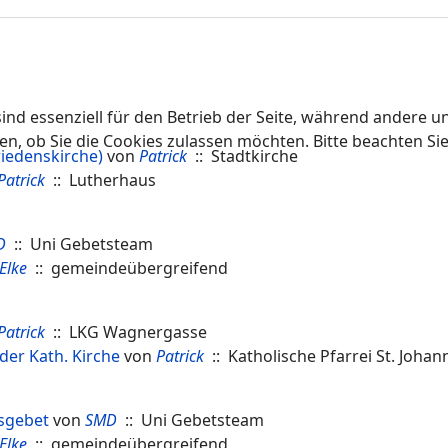
ind essenziell für den Betrieb der Seite, während andere u
en, ob Sie die Cookies zulassen möchten. Bitte beachten Si
riedenskirche)
von
Patrick
:: Stadtkirche
Patrick
:: Lutherhaus
D
:: Uni Gebetsteam
Elke
:: gemeindeübergreifend
Patrick
:: LKG Wagnergasse
der Kath. Kirche
von
Patrick
:: Katholische Pfarrei St. Johan
sgebet
von
SMD
:: Uni Gebetsteam
Elke
:: gemeindeübergreifend