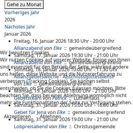
Gehe zu Monat
Vorheriges Jahr
2026
Nächstes Jahr
Januar 2026
Freitag, 16. Januar 2026 18:30 Uhr - 20:00 Uhr
Allianzabend
von
Elke
:: gemeindeübergreifend
Wir benutzen Cookies
Samstag, 17. Januar 2026 19:30 Uhr - 21:00 Uhr
Wir nutzen Cookies auf unserer Website. Einige von ihnen
Allianzabend
von
Elke
:: gemeindeübergreifend
sind essenziell für den Betrieb der Seite, während andere
Sonntag, 18. Januar 2026 10:00 Uhr - 11:30 Uhr
uns helfen, diese Website und die Nutzererfahrung zu
Allianzgebetswoche - Abschlussgottesdienst
verbessern (Tracking Cookies). Sie können selbst
von
Elke
:: gemeindeübergreifend
entscheiden, ob Sie die Cookies zulassen möchten. Bitte
Montag, 19. Januar 2026 18:00 Uhr - 21:00 Uhr
beachten Sie, dass bei einer Ablehnung womöglich nicht
Gebetsteam
von
Patrick
:: Lutherhaus
mehr alle Funktionalitäten der Seite zur Verfügung stehen.
Samstag, 31. Januar 2026 15:00 Uhr - 16:00 Uhr
Gebet für Jena
von
Elke
:: gemeindeübergreifend
Akzeptieren
Ablehnen
Samstag, 31. Januar 2026 19:00 Uhr - 21:00 Uhr
Lobpreisabend
von
Elke
:: Christusgemeinde