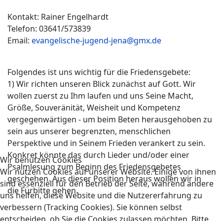
Kontakt: Rainer Engelhardt
Telefon: 03641/573839
Email:
evangelische-jugend-jena@gmx.de
Folgendes ist uns wichtig für die Friedensgebete:
1) Wir richten unseren Blick zunächst auf Gott. Wir
wollen zuerst zu Ihm laufen und uns Seine Macht,
Größe, Souveränität, Weisheit und Kompetenz
vergegenwärtigen - um beim Beten herausgehoben zu
sein aus unserer begrenzten, menschlichen
Perspektive und in Seinem Frieden verankert zu sein.
Konkret könnte das durch Lieder und/oder einer
Wir benutzen Cookies
Psalmlesung zum Beginn des Friedensgebetes
Wir nutzen Cookies auf unserer Website. Einige von ihnen
geschehen. Aus dieser Position heraus wollen wir in
sind essenziell für den Betrieb der Seite, während andere
die Fürbitte gehen.
uns helfen, diese Website und die Nutzererfahrung zu
verbessern (Tracking Cookies). Sie können selbst
entscheiden, ob Sie die Cookies zulassen möchten. Bitte