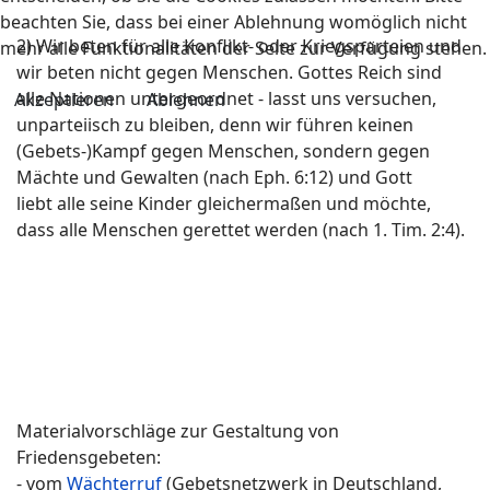
beachten Sie, dass bei einer Ablehnung womöglich nicht
2) Wir beten für alle Konflikt- oder Kriegsparteien und
mehr alle Funktionalitäten der Seite zur Verfügung stehen.
wir beten nicht gegen Menschen. Gottes Reich sind
alle Nationen untergeordnet - lasst uns versuchen,
Akzeptieren
Ablehnen
unparteiisch zu bleiben, denn wir führen keinen
(Gebets-)Kampf gegen Menschen, sondern gegen
Mächte und Gewalten (nach Eph. 6:12) und Gott
liebt alle seine Kinder gleichermaßen und möchte,
dass alle Menschen gerettet werden (nach 1. Tim. 2:4).
Materialvorschläge zur Gestaltung von
Friedensgebeten:
- vom
Wächterruf
(Gebetsnetzwerk in Deutschland,