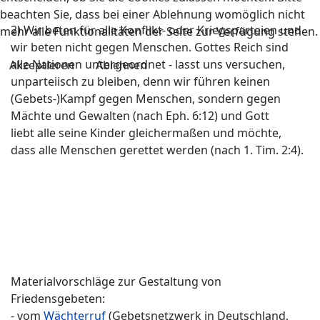
beachten Sie, dass bei einer Ablehnung womöglich nicht
2) Wir beten für alle Konflikt- oder Kriegsparteien und
mehr alle Funktionalitäten der Seite zur Verfügung stehen.
wir beten nicht gegen Menschen. Gottes Reich sind
alle Nationen untergeordnet - lasst uns versuchen,
Akzeptieren
Ablehnen
unparteiisch zu bleiben, denn wir führen keinen
(Gebets-)Kampf gegen Menschen, sondern gegen
Mächte und Gewalten (nach Eph. 6:12) und Gott
liebt alle seine Kinder gleichermaßen und möchte,
dass alle Menschen gerettet werden (nach 1. Tim. 2:4).
Materialvorschläge zur Gestaltung von
Friedensgebeten:
- vom
Wächterruf
(Gebetsnetzwerk in Deutschland,