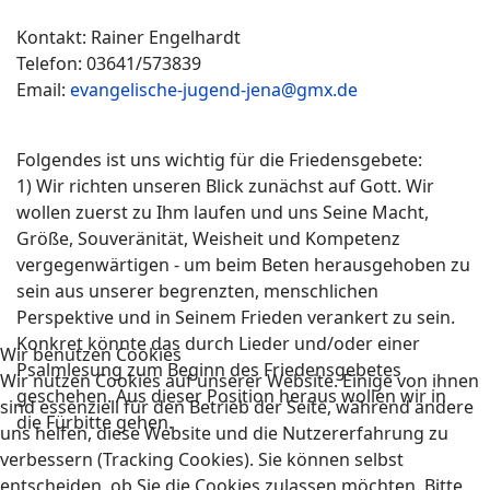
Kontakt: Rainer Engelhardt
Telefon: 03641/573839
Email:
evangelische-jugend-jena@gmx.de
Folgendes ist uns wichtig für die Friedensgebete:
1) Wir richten unseren Blick zunächst auf Gott. Wir
wollen zuerst zu Ihm laufen und uns Seine Macht,
Größe, Souveränität, Weisheit und Kompetenz
vergegenwärtigen - um beim Beten herausgehoben zu
sein aus unserer begrenzten, menschlichen
Perspektive und in Seinem Frieden verankert zu sein.
Konkret könnte das durch Lieder und/oder einer
Wir benutzen Cookies
Psalmlesung zum Beginn des Friedensgebetes
Wir nutzen Cookies auf unserer Website. Einige von ihnen
geschehen. Aus dieser Position heraus wollen wir in
sind essenziell für den Betrieb der Seite, während andere
die Fürbitte gehen.
uns helfen, diese Website und die Nutzererfahrung zu
verbessern (Tracking Cookies). Sie können selbst
entscheiden, ob Sie die Cookies zulassen möchten. Bitte