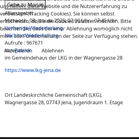
Gehe zu Monat
uns helfen, diese Website und die Nutzererfahrung zu
Allianzgebet
verbessern (Tracking Cookies). Sie können selbst
Mittwoch, 08. Januar 2025, 07:00 Uhr - 07:45 Uhr
entscheiden, ob Sie die Cookies zulassen möchten. Bitte
Vorherige Wiederholung
beachten Sie, dass bei einer Ablehnung womöglich nicht
Nächste Wiederholung
mehr alle Funktionalitäten der Seite zur Verfügung stehen.
Aufrufe
: 967671
von
Patrick
Akzeptieren
Ablehnen
im Gemeindehaus der LKG in der Wagnergasse 28
https://www.lkg-jena.de
Ort
Landeskirchliche Gemeinschaft (LKG),
Wagnergasse 28, 07743 Jena, Jugendraum 1. Etage