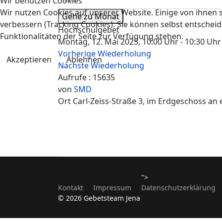
Wir benutzen Cookies
Wir nutzen Cookies auf unserer Website. Einige von ihnen s
Gehe zu Monat
verbessern (Tracking Cookies). Sie können selbst entscheid
Hochschulgebet
Funktionalitäten der Seite zur Verfügung stehen.
Montag, 12. Mai 2025, 10:00 Uhr - 10:30 Uhr
Vorherige Wiederholung
Akzeptieren
Ablehnen
Nächste Wiederholung
Aufrufe
: 15635
von
SMD
Ort
Carl-Zeiss-Straße 3, im Erdgeschoss an
">
Kontakt
Impressum
Datenschutzerklärung
© 2026 Gebetsteam Jena